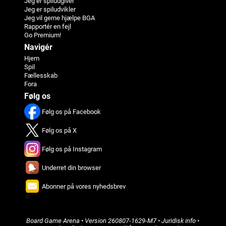
Jeg er spiludgiver
Jeg er spiludvikler
Jeg vil gerne hjælpe BGA
Rapportér en fejl
Go Premium!
Navigér
Hjem
Spil
Fællesskab
Fora
Følg os
Følg os på Facebook
Følg os på X
Følg os på Instagram
Underret din browser
Abonner på vores nyhedsbrev
π
Board Game Arena
• Version
260807-1629-M7
•
Juridisk info
•