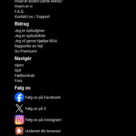
Hvad er Board Game Arena?
Hvem er vi
F.A.Q.
Kontakt os / Support
Bidrag
Jeg er spiludgiver
Jeg er spiludvikler
Jeg vil gerne hjælpe BGA
Rapportér en fejl
Go Premium!
Navigér
Hjem
Spil
Fællesskab
Fora
Følg os
Følg os på Facebook
Følg os på X
Følg os på Instagram
Underret din browser