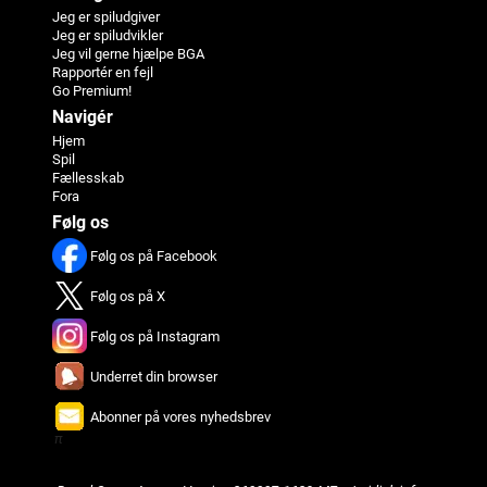
Jeg er spiludgiver
Jeg er spiludvikler
Jeg vil gerne hjælpe BGA
Rapportér en fejl
Go Premium!
Navigér
Hjem
Spil
Fællesskab
Fora
Følg os
Følg os på Facebook
Følg os på X
Følg os på Instagram
Underret din browser
Abonner på vores nyhedsbrev
π